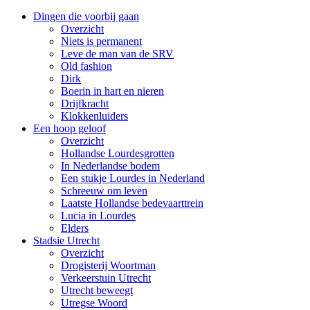
Dingen die voorbij gaan
Overzicht
Niets is permanent
Leve de man van de SRV
Old fashion
Dirk
Boerin in hart en nieren
Drijfkracht
Klokkenluiders
Een hoop geloof
Overzicht
Hollandse Lourdesgrotten
In Nederlandse bodem
Een stukje Lourdes in Nederland
Schreeuw om leven
Laatste Hollandse bedevaarttrein
Lucia in Lourdes
Elders
Stadsie Utrecht
Overzicht
Drogisterij Woortman
Verkeerstuin Utrecht
Utrecht beweegt
Utregse Woord