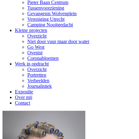
Pieter Baan Centrum
Tussenvoorziening
Gevangenis Wolvenplein
Vereniging Utrecht
Camping Nooitgedacht
Kleine projecten
Overzicht
Niet door vuur maar door water
Go West
Ovenist
Coronabloemen
Werk in opdracht
Overzicht
Portretten
Verbeelden
Journalistiek
Expositie
Over mij
Contact